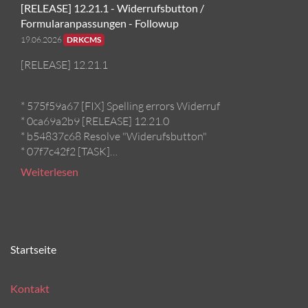
[RELEASE] 12.21.1 - Widerrufsbutton /
Formularanpassungen - Followup
19.06.2026
DRKCMS
[RELEASE] 12.21.1
* 575f59a67 [FIX] Spelling errors Widerruf
* 0ca69a2b9 [RELEASE] 12.21.0
* b54837c68 Resolve "Widerufsbutton"
* 07f7c42f2 [TASK]…
Weiterlesen
Startseite
Kontakt