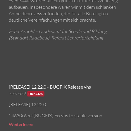
events4viewture
auf ein gut strukturiertes Werkzeug
aufbauen. Insbesondere waren wir mit dem schlanken
Anmeldeprozess zufrieden, der für alle Beteiligten
deutliche Vereinfachungen mit sich brachte.
Peter Arnold – Landesamt für Schule und Bildung
(Standort Radebeul), Referat Lehrerfortbildung
[RELEASE] 12.22.0 - BUGFIX Release vhs
21.07.2026
DRKCMS
[RELEASE] 12.22.0
* 4630c6eef [BUGFIX] Fix vhs to stable version
Weiterlesen