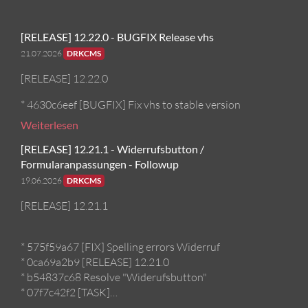
[RELEASE] 12.22.0 - BUGFIX Release vhs
21.07.2026
DRKCMS
[RELEASE] 12.22.0
* 4630c6eef [BUGFIX] Fix vhs to stable version
Weiterlesen
[RELEASE] 12.21.1 - Widerrufsbutton /
Formularanpassungen - Followup
19.06.2026
DRKCMS
[RELEASE] 12.21.1
* 575f59a67 [FIX] Spelling errors Widerruf
* 0ca69a2b9 [RELEASE] 12.21.0
* b54837c68 Resolve "Widerufsbutton"
* 07f7c42f2 [TASK]…