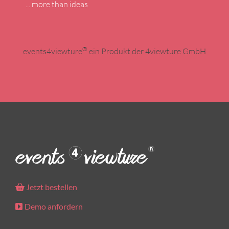
... more than ideas
®
events4viewture
ein Produkt der 4viewture GmbH
Jetzt bestellen
Demo anfordern